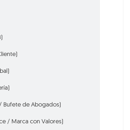
)
liente)
bal)
ría)
s / Bufete de Abogados)
rce / Marca con Valores)