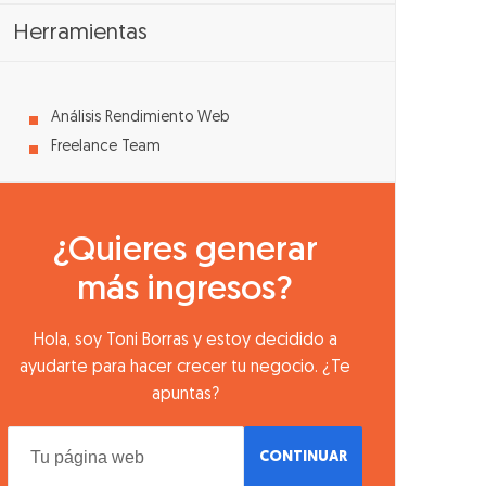
Herramientas
Análisis Rendimiento Web
Freelance Team
¿Quieres generar
más ingresos?
Hola, soy Toni Borras y estoy decidido a
ayudarte para hacer crecer tu negocio. ¿Te
apuntas?
CONTINUAR