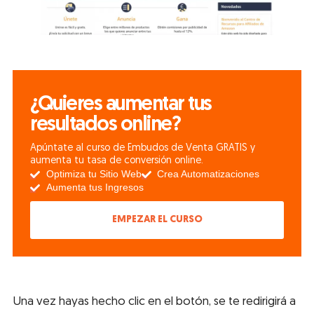
¿Quieres aumentar tus
resultados online?
Apúntate al curso de Embudos de Venta GRATIS y
aumenta tu tasa de conversión online.
Optimiza tu Sitio Web
Crea Automatizaciones
Aumenta tus Ingresos
EMPEZAR EL CURSO
Una vez hayas hecho clic en el botón, se te redirigirá a