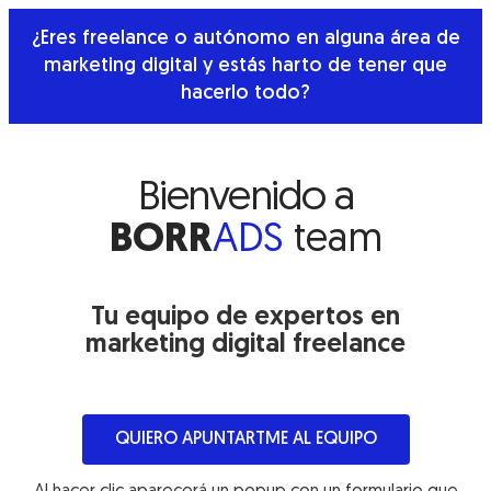
¿Eres freelance o autónomo en alguna área de
marketing digital y estás harto de tener que
hacerlo todo?
Bienvenido a
BORR
ADS
team
Tu equipo de expertos en
marketing digital freelance
QUIERO APUNTARTME AL EQUIPO